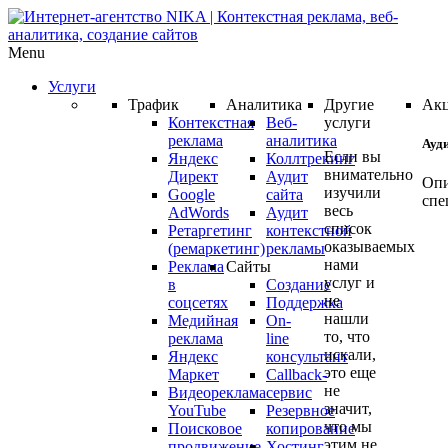
Menu
Услуги
Трафик
Аналитика
Другие
Ак
Контекстная
Веб-
услуги
реклама
аналитика
Ауд
Если вы
Яндекс
Коллтрекинг
внимательно
Директ
Аудит
Опи
изучили
Google
сайта
спе
весь
AdWords
Аудит
список
Ретаргетинг
контекстной
оказываемых
(ремаркетинг)
рекламы
Ауд
нами
Реклама
Сайты
ваш
услуг и
в
Создание
не
кам
соцсетях
Поддержка
нашли
Медийная
On-
Янд
то, что
реклама
line
Дир
искали,
Яндекс
консультант
или
это еще
Маркет
Callback-
Goo
не
Видеореклама
сервис
AdW
значит,
YouTube
Резервное
что мы
про
Поисковое
копирование
этим не
продвижение
Хостинг
БЕС