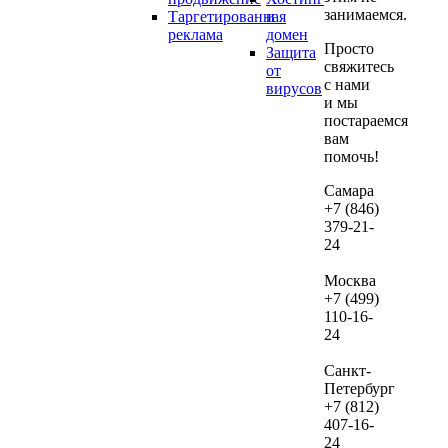
занимаемся.
Таргетированная
и
если
реклама
домен
дал
Просто
Защита
вы
свяжитесь
от
реши
с нами
вирусов
и мы
их
постараемся
веде
вам
нам.
помочь!
В сл
Самара
+7 (846)
если
379-21-
посл
24
про
ауди
Москва
не
+7 (499)
зака
110-16-
24
веде
рекл
Санкт-
сто
Петербург
дан
+7 (812)
услу
407-16-
сост
24