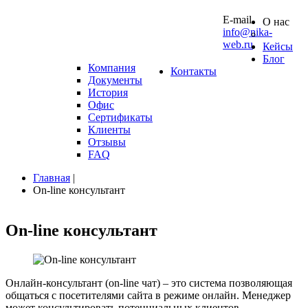
10 0
E-mail
О нас
info@nika-
web.ru
Кейсы
Блог
Компания
Контакты
Документы
История
Офис
Сертификаты
Клиенты
Отзывы
FAQ
Главная
|
On-line консультант
On-line
консультант
Онлайн-консультант (on-line чат) – это система позволяющая
общаться с посетителями сайта в режиме онлайн. Менеджер
может консультировать потенциальных клиентов