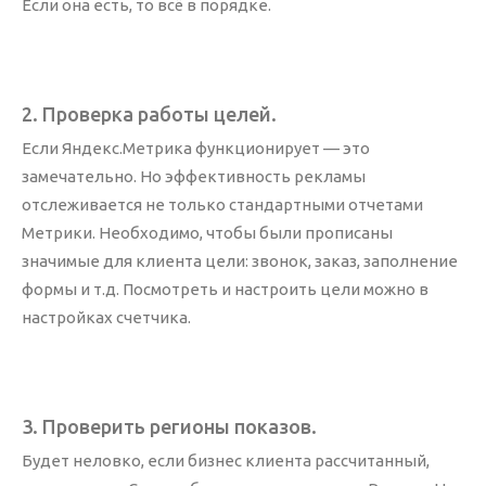
Если она есть, то всё в порядке.
2. Проверка работы целей.
О нас
Если Яндекс.Метрика функционирует — это
Компания
замечательно. Но эффективность рекламы
Документы
отслеживается не только стандартными отчетами
История
Метрики. Необходимо, чтобы были прописаны
Офис
значимые для клиента цели: звонок, заказ, заполнение
Сертификаты
формы и т.д. Посмотреть и настроить цели можно в
Клиенты
настройках счетчика.
Отзывы
FAQ
Кейсы
3. Проверить регионы показов.
Блог
Будет неловко, если бизнес клиента рассчитанный,
Контакты