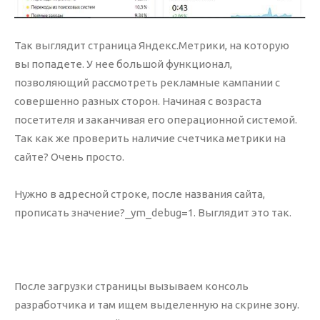
info@nika-web.ru
Так выглядит страница Яндекс.Метрики, на которую
вы попадете. У нее большой функционал,
позволяющий рассмотреть рекламные кампании с
совершенно разных сторон. Начиная с возраста
Акции
посетителя и заканчивая его операционной системой.
Аудит
Так как же проверить наличие счетчика метрики на
сайте? Очень просто.
Аудит ваших рекламных кампаний Яндекс
Директ или Google AdWords проводится
Нужно в адресной строке, после названия сайта,
БЕСПЛАТНО, если в дальнейшем вы
прописать значение?_ym_debug=1. Выглядит это так.
решите доверить их ведение нам.
В случае, если после проведения аудита вы не
закажете ведение рекламы, стоимость данной
После загрузки страницы вызываем консоль
услуги составит 10 000 р.
разработчика и там ищем выделенную на скрине зону.