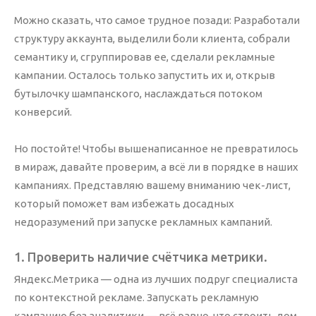
Таргетированная реклама
Можно сказать, что самое трудное позади: Разработали
структуру аккаунта, выделили боли клиента, собрали
Аналитика
семантику и, сгруппировав ее, сделали рекламные
кампании. Осталось только запустить их и, открыв
Веб-аналитика
бутылочку шампанского, наслаждаться потоком
Коллтрекинг
конверсий.
Аудит сайта
Аудит контекстной рекламы
Но постойте! Чтобы вышенаписанное не превратилось
в мираж, давайте проверим, а всё ли в порядке в наших
кампаниях. Представляю вашему вниманию чек-лист,
который поможет вам избежать досадных
Сайты
недоразумений при запуске рекламных кампаний.
Создание
1. Проверить наличие счётчика метрики.
Поддержка
Яндекс.Метрика — одна из лучших подруг специалиста
On-line консультант
по контекстной рекламе. Запускать рекламную
Callback-сервис
кампанию без аналитики — всё равно, что строить дом