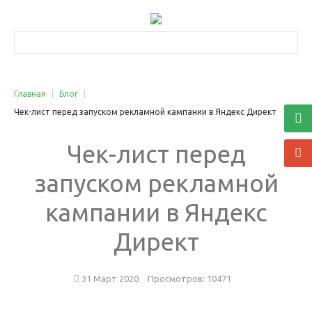
Услуги
Трафик
Главная
|
Блог
|
Чек-лист перед запуском рекламной кампании в Яндекс Директ
Контекстная реклама
Чек-лист
перед
Яндекс Директ
Google AdWords
запуском
рекламной
Ретаргетинг (ремаркетинг)
кампании
в
Яндекс
Реклама в соцсетях
Медийная реклама
Директ
Яндекс Маркет
Видеореклама YouTube
31 Март 2020
Просмотров: 10471
Поисковое продвижение