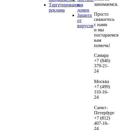
занимаемся.
Таргетированная
и
если
реклама
домен
дал
Просто
Защита
вы
свяжитесь
от
реши
с нами
вирусов
и мы
их
постараемся
веде
вам
нам.
помочь!
В сл
Самара
+7 (846)
если
379-21-
посл
24
про
ауди
Москва
не
+7 (499)
зака
110-16-
24
веде
рекл
Санкт-
сто
Петербург
дан
+7 (812)
услу
407-16-
сост
24