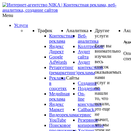
Menu
Услуги
Трафик
Аналитика
Другие
Ак
Контекстная
Веб-
услуги
реклама
аналитика
Ауд
Если вы
Яндекс
Коллтрекинг
внимательно
Директ
Аудит
Опи
изучили
Google
сайта
спе
весь
AdWords
Аудит
список
Ретаргетинг
контекстной
оказываемых
(ремаркетинг)
рекламы
Ауд
нами
Реклама
Сайты
ваш
услуг и
в
Создание
не
кам
соцсетях
Поддержка
нашли
Медийная
On-
Янд
то, что
реклама
line
Дир
искали,
Яндекс
консультант
или
это еще
Маркет
Callback-
Goo
не
Видеореклама
сервис
AdW
значит,
YouTube
Резервное
что мы
про
Поисковое
копирование
этим не
продвижение
Хостинг
БЕС